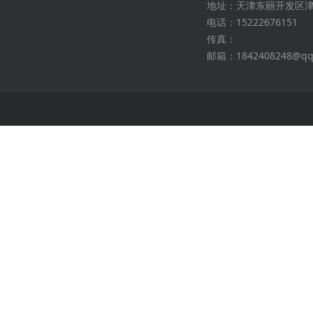
地址：天津东丽开发区
电话：15222676151
传真：
邮箱：1842408248@qq