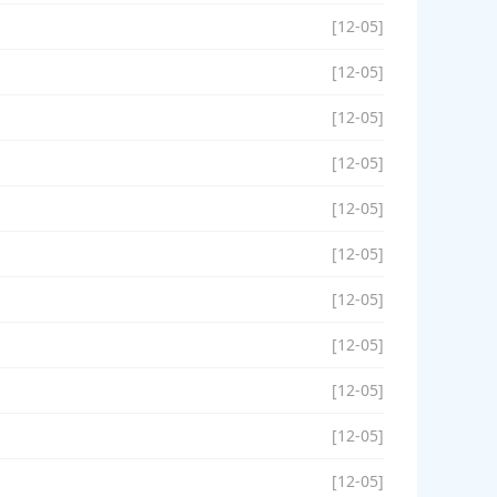
[12-05]
[12-05]
[12-05]
[12-05]
[12-05]
[12-05]
[12-05]
[12-05]
[12-05]
[12-05]
[12-05]