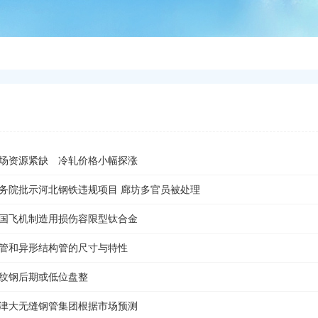
场资源紧缺 冷轧价格小幅探涨
务院批示河北钢铁违规项目 廊坊多官员被处理
国飞机制造用损伤容限型钛合金
管和异形结构管的尺寸与特性
纹钢后期或低位盘整
津大无缝钢管集团根据市场预测