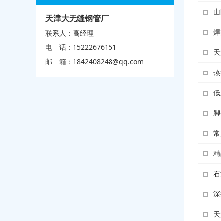
山
天津大无缝钢管厂
焊
联系人：高经理
电 话：15222676151
天
邮 箱：
1842408248@qq.com
热
低
脚
常
精
石
深
天