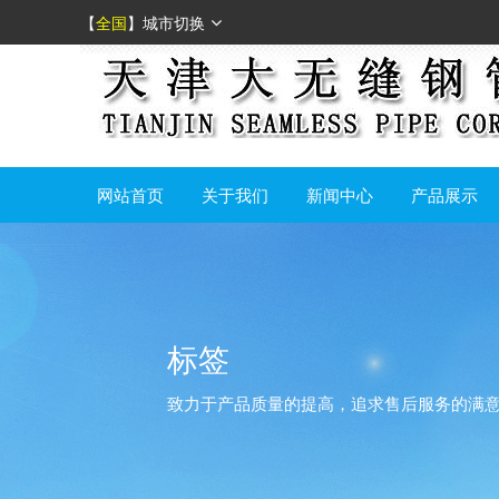
【
全国
】
城市切换
网站首页
关于我们
新闻中心
产品展示
标签
致力于产品质量的提高，追求售后服务的满