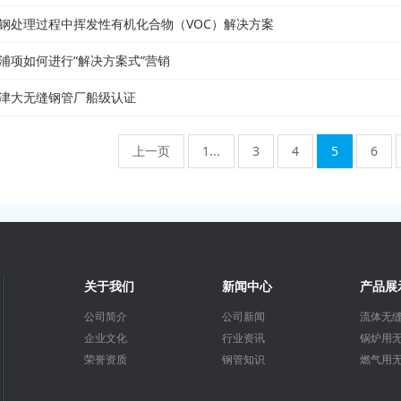
钢处理过程中挥发性有机化合物（VOC）解决方案
浦项如何进行“解决方案式”营销
津大无缝钢管厂船级认证
上一页
1...
3
4
5
6
关于我们
新闻中心
产品展
公司简介
公司新闻
流体无
企业文化
行业资讯
锅炉用
荣誉资质
钢管知识
燃气用