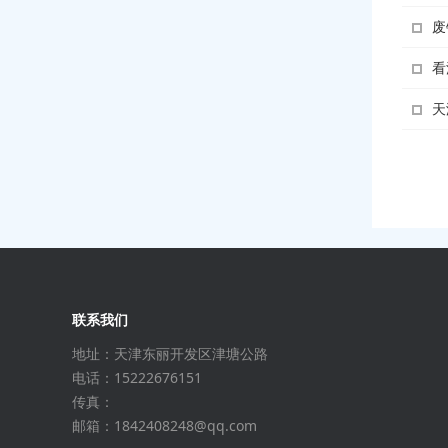
废
看
天
联系我们
地址：天津东丽开发区津塘公路
电话：15222676151
传真：
邮箱：1842408248@qq.com