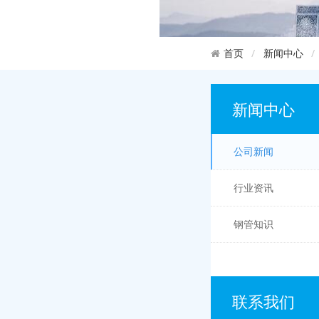
新闻中心
首页
新闻中心
公司新闻
行业资讯
钢管知识
联系我们