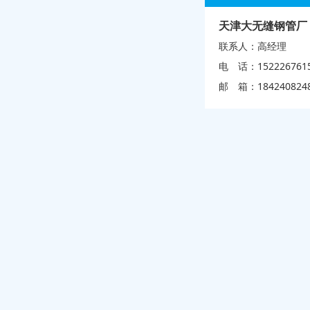
天津大无缝钢管厂
联系人：高经理
电 话：152226761
邮 箱：
184240824