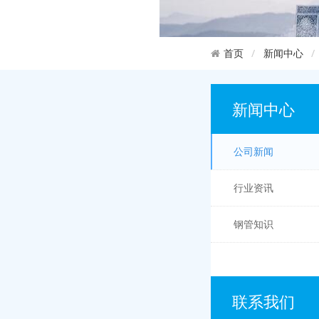
新闻中心
首页
新闻中心
公司新闻
行业资讯
钢管知识
联系我们