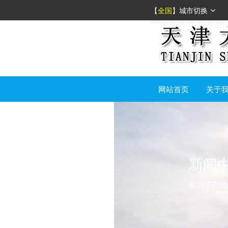
【
全国
】
城市切换
网站首页
关于
新闻
致力于产品