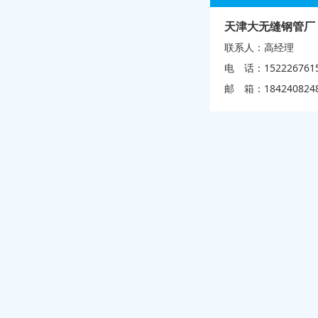
天津大无缝钢管厂
联系人：高经理
电 话：152226761
邮 箱：
184240824