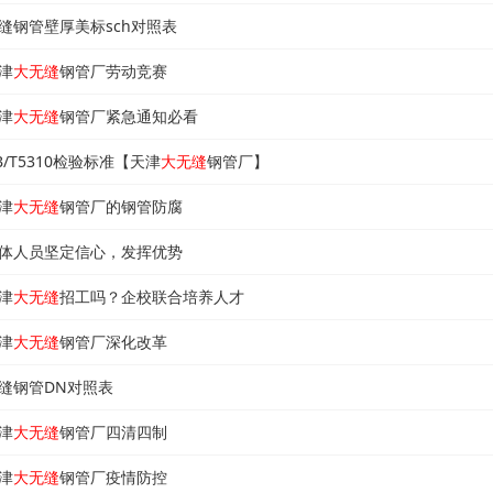
缝钢管壁厚美标sch对照表
津
大无缝
钢管厂劳动竞赛
津
大无缝
钢管厂紧急通知必看
B/T5310检验标准【天津
大无缝
钢管厂】
津
大无缝
钢管厂的钢管防腐
体人员坚定信心，发挥优势
津
大无缝
招工吗？企校联合培养人才
津
大无缝
钢管厂深化改革
缝钢管DN对照表
津
大无缝
钢管厂四清四制
津
大无缝
钢管厂疫情防控