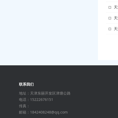
天
天
天
联系我们
地址：天津东丽开发区津塘公路
电话：15222676151
传真：
邮箱：1842408248@qq.com