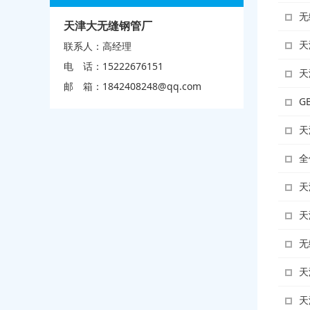
无
天津大无缝钢管厂
天
联系人：高经理
电 话：15222676151
天
邮 箱：
1842408248@qq.com
G
天
全
天
天
无
天
天