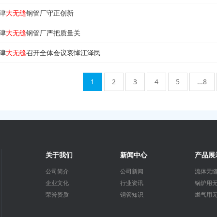
津
大无缝
钢管厂守正创新
津
大无缝
钢管厂严把质量关
津
大无缝
召开全体会议哀悼江泽民
1
2
3
4
5
...8
关于我们
新闻中心
产品展
公司简介
公司新闻
流体无
企业文化
行业资讯
锅炉用
荣誉资质
钢管知识
燃气用