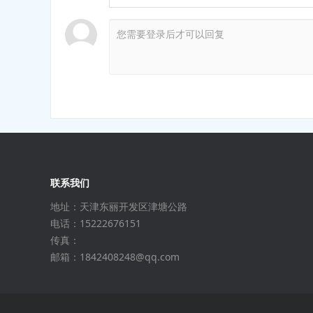
联系我们
地址：天津东丽开发区津塘公路
电话：15222676151
传真：
邮箱：1842408248@qq.com