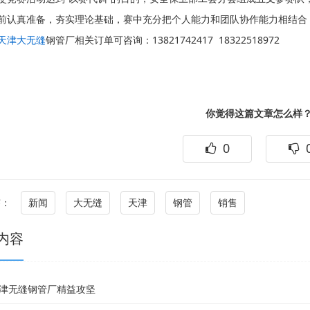
前认真准备，夯实理论基础，赛中充分把个人能力和团队协作能力相结合
天津大无缝
钢管厂相关订单可咨询：13821742417 18322518972
你觉得这篇文章怎么样
0
：
新闻
大无缝
天津
钢管
销售
内容
津无缝钢管厂精益攻坚