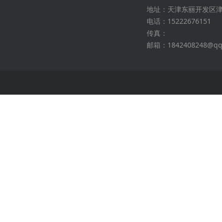
地址：天津东丽开发区
电话：15222676151
传真：
邮箱：1842408248@qq